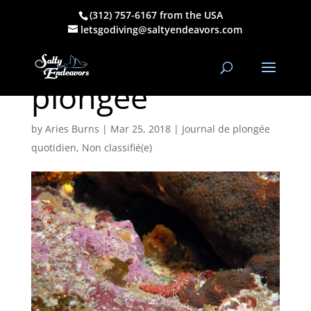
(312) 757-6167 from the USA
24 mars 2018
letsgodiving@saltyendeavors.com
AM Journal de
plongée
by
Aries Burns
|
Mar 25, 2018
|
Journal de plongée
quotidien
,
Non classifié(e)