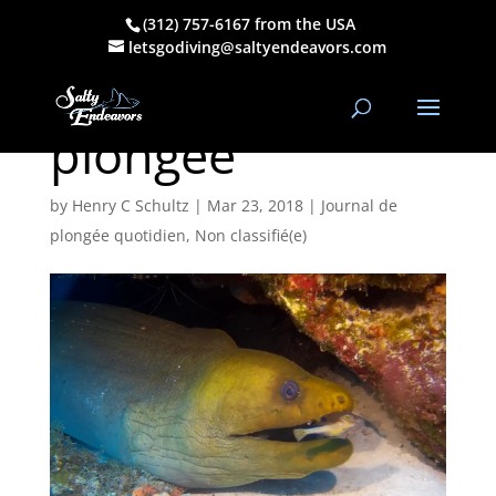
(312) 757-6167 from the USA
21 mars 2018
letsgodiving@saltyendeavors.com
PM Journal de
plongée
by
Henry C Schultz
|
Mar 23, 2018
|
Journal de
plongée quotidien
,
Non classifié(e)