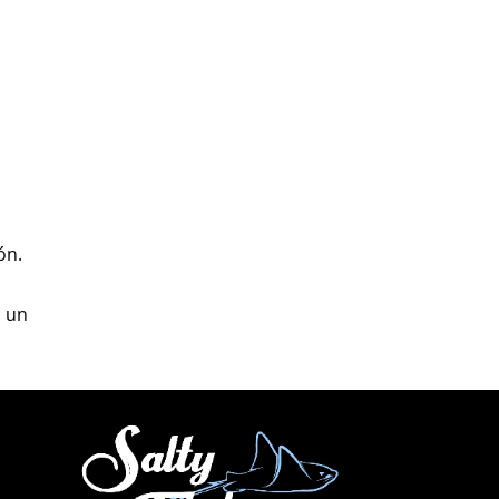
ón.
o un