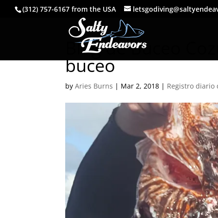
(312) 757-6167 from the USA
letsgodiving@saltyendea
Blog de Buceo Coz
buceo
by
Aries Burns
|
Mar 2, 2018
|
Registro diario