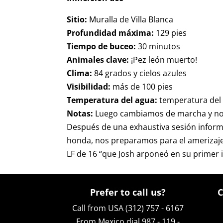
Sitio:
Muralla de Villa Blanca
Profundidad máxima:
129 pies
Tiempo de buceo:
30 minutos
Animales clave:
¡Pez león muerto!
Clima:
84 grados y cielos azules
Visibilidad:
más de 100 pies
Temperatura del agua:
temperatura del
Notas:
Luego cambiamos de marcha y nos d
Después de una exhaustiva sesión informa
honda, nos preparamos para el amerizaje. 
LF de 16 “que Josh arponeó en su primer 
Prefer to call us?
C
Call from USA (312) 757 - 6167
From Mexico dial 987 - 119 -