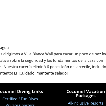
 agua
irigimos a Villa Blanca Wall para cazar un poco de pez le
tiva sobre la seguridad y los fundamentos de la caza con
¡Nuestra cacería eliminó 6 peces león del arrecife, incluid
intento! LF ¡Cuidado, mantente salado!
ozumel Diving Links
Cozumel Vacation
Packages
Certified / Fun Dives
All-Inclusive Resorts
Private Charters