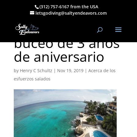
(312) 757-6167 from the USA
Regalo de
letsgodiving@saltyendeavors.com
vacaciones de
buceo de 3 años
de aniversario
by
Henry C Schultz
|
Nov 19, 2019
|
Acerca de los
esfuerzos salados