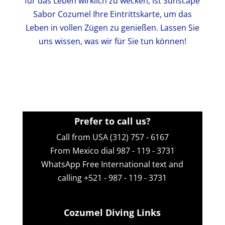
für das Leben wirklich zu wecken, ist Sunscape
Sabor Cozumel Ihre Eintrittskarte, um das
Leben in vollen Zügen zu genießen. Lassen Sie
uns wissen, was wir für Sie tun können!
Prefer to call us?
Call from USA (312) 757 - 6167
From Mexico dial 987 - 119 - 3731
WhatsApp
Free International text and
calling +521 - 987 - 119 - 3731
Cozumel Diving Links