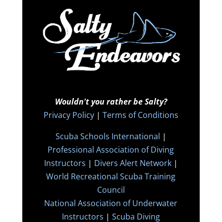
Wouldn't you rather be Salty?
Privacy Policy
|
Terms of Conditions
Scuba Schools International
|
Professional Association of Diving
Instructors
|
Divers Alert Network
|
World Recreational Scuba Training
Council
National Association of Underwater
Instructors
|
Scuba Diving