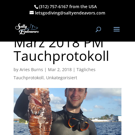
(312) 757-6167 from the USA
Tauchblog
letsgodiving@saltyendeavors.com
Cozumel | 1.
März 2018 PM
Tauchprotokoll
by
Aries Burns
|
Mar 2, 2018
|
Tägliches
Tauchprotokoll
,
Unkategorisiert