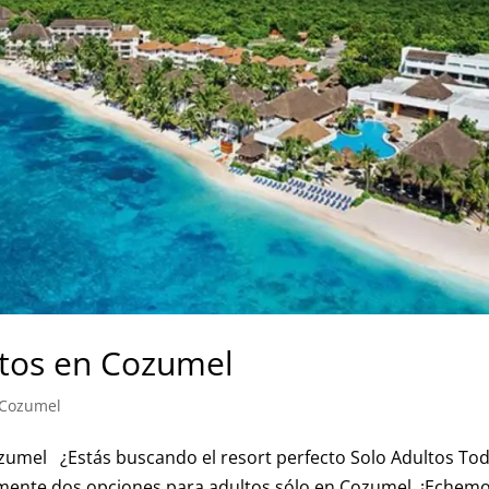
ltos en Cozumel
 Cozumel
ozumel ¿Estás buscando el resort perfecto Solo Adultos To
amente dos opciones para adultos sólo en Cozumel. ¡Echem