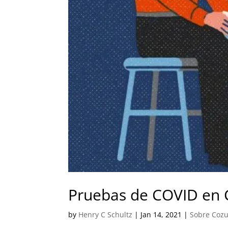
Pruebas de COVID en
by
Henry C Schultz
|
Jan 14, 2021
|
Sobre Coz