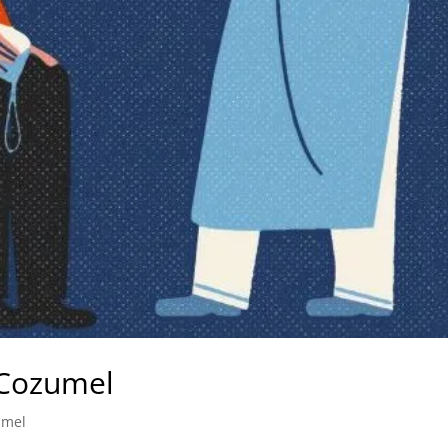
 Cozumel
umel