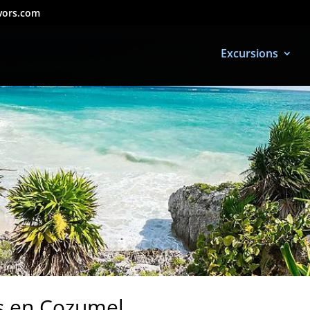
vors.com
Excursions
es en Cozumel