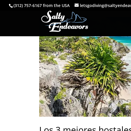
(312) 757-6167 from the USA
letsgodiving@saltyendea
Los 3 mejores hostal