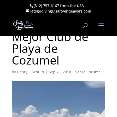
(312) 757-6167 from the USA
Playas de
letsgodiving@saltyendeavors.com
Cozumel y El
Mejor Club de
Playa de
Cozumel
by
Henry C Schultz
|
Sep 28, 2018
|
Sobre Cozumel