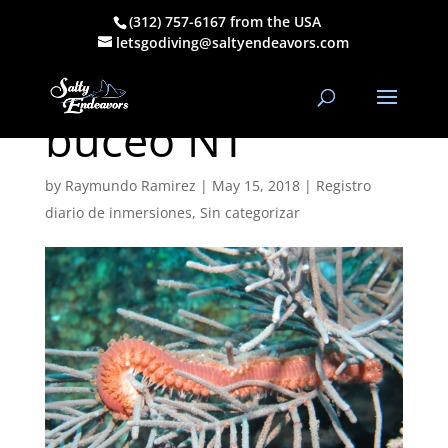
(312) 757-6167 from the USA
14 de mayo de
letsgodiving@saltyendeavors.com
2018 Registro de
buceo NT
by
Raymundo Ramirez
|
May 15, 2018
|
Registro
diario de inmersiones
,
Sin categorizar