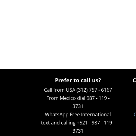
Prefer to call us?
C
Call from USA (312) 757 - 6167
From Mexico dial 987 - 119 -
3731
WhatsApp
Free International
O
text and calling +521 - 987 - 119 -
3731