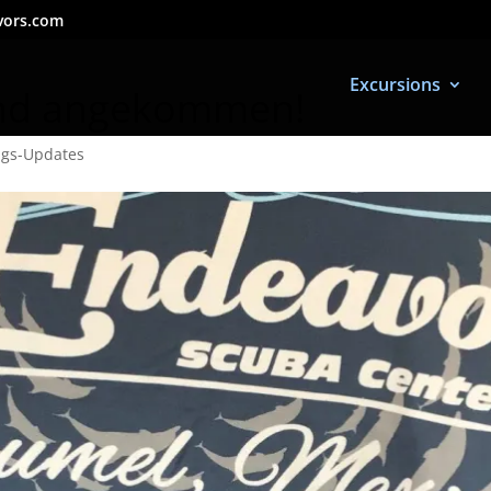
vors.com
Excursions
ind angekommen!
ngs-Updates