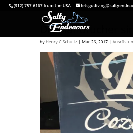
(312) 757-6167 from the USA
letsgodiving@saltyendea
Die Handtücher s
by
Henry C Schultz
|
Mar 26, 2017
|
Ausrüstu