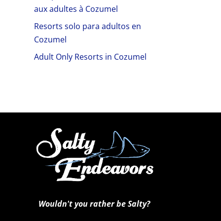
aux adultes à Cozumel
Resorts solo para adultos en
Cozumel
Adult Only Resorts in Cozumel
Wouldn't you rather be Salty?