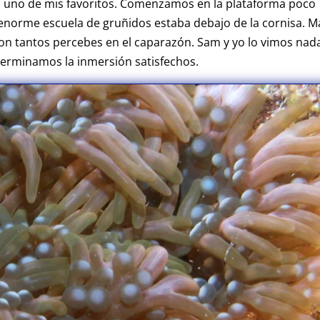
o, uno de mis favoritos. Comenzamos en la plataforma poco
norme escuela de gruñidos estaba debajo de la cornisa. M
on tantos percebes en el caparazón. Sam y yo lo vimos nad
! Terminamos la inmersión satisfechos.