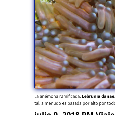
La anémona ramificada,
Lebrunia danae
tal, a menudo es pasada por alto por to
julio 9, 2018 PM Viaj