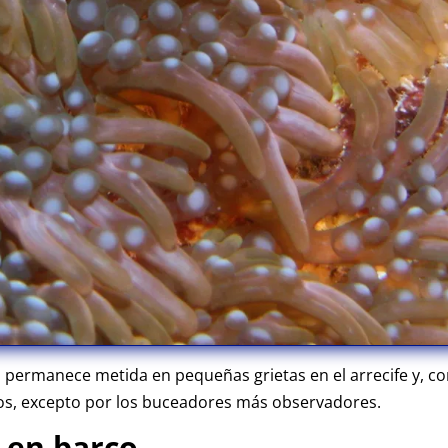
, permanece metida en pequeñas grietas en el arrecife y, 
dos, excepto por los buceadores más observadores.
e en barco