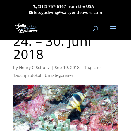
(312) 757-6167 from the USA
Tägliches
letsgodiving@saltyendeavors.com
Tauchprotokoll
24. – 30. Juni
2018
by
Henry C Schultz
|
Sep 19, 2018
|
Tägliches
Tauchprotokoll
,
Unkategorisiert